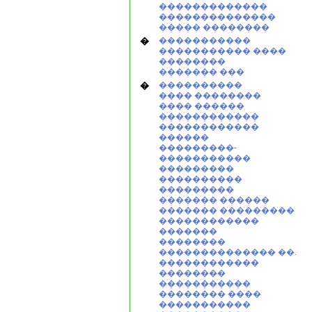
�������������
��������������
����� ��������
�
�����������
����������� ����
��������
������� ���
�
����������
���� ��������
���� ������
������������
������������
������
���������-
�����������
���������
����������
���������
������� ������
������� ���������
������������
�������
��������
�������������� ��.
������������
��������
�����������
�������� ����
�����������