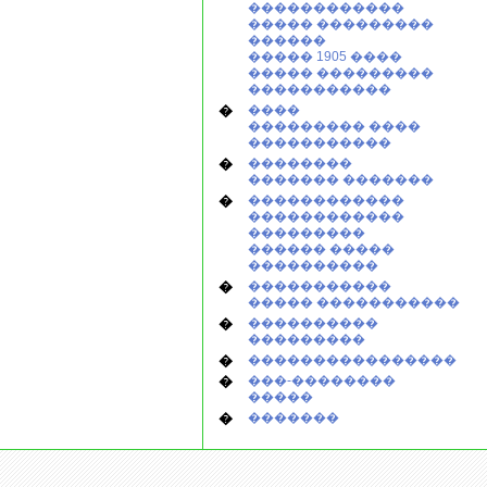
������������
����� ���������
������
����� 1905 ����
����� ���������
�����������
�
����
��������� ����
�����������
�
��������
������� �������
�
������������
������������
���������
������ �����
����������
�
�����������
����� �����������
�
����������
���������
�
����������������
�
���-��������
�����
�
�������