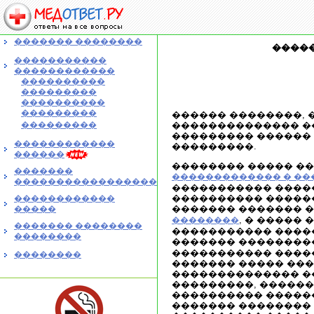
������� ��������
����
�����������
������������
����������
���������
����������
���������
������ ��������, 
���������
�������������� ��
��������� ������ 
������������
���������.
������
�������� ����� �
�������
������������� � ��
�����������������
����������� ����
���������� �������
������������
������� ������� 
�����
, � �����
��������
������� ��������
����������� ����
��������
������� ��������
����������� �����
��������
������� ����� ���
�������������� �
���������, �����
���������� �����
������� �������� 