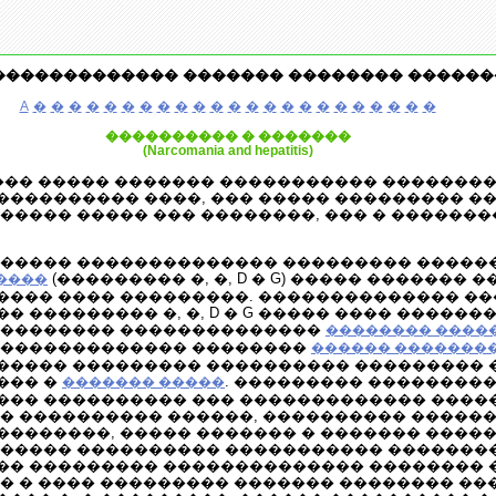
������������� ������� �������� ������
A
�
�
�
�
�
�
�
�
�
�
�
�
�
�
�
�
�
�
�
�
�
�
�
���������� � �������
(Narcomania and hepatitis)
��� ����� ������� ����������� �������
��������� ����, ��� ����� ��������� �
����� ����� ��� ��������, ��� � ������
������ �������������� ��������� �����
(��������� �, �, D � G) ����� ������� 
����
���� ���� ���������. �������������� �
 ��������� �, �, D � G ����� ���� ������
��������� ��������������
�������� ����
 �������������� ��������
������ ��������
����� ��������� ���������� ��������� 
��� �
. ��������� ���������� �
������� �����
�� ���������� ��� ������������� �����
� ���������� ������, ���������� ������.
��������, ����� ������� � ������� ���
������ ���������� ����������� ��������
�� ��������� �������������� ��������
� � ���� ��������� ������� �������� ��