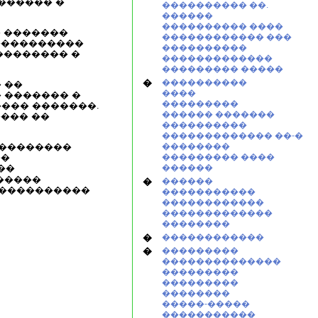
������ �
���������� ��.
������
���������� ����
� �������
������������ ���
����������
����������
�������� �
�������������
��������� �����
�
����������
 ��
����
 ������� �
���������
��� �������.
������ �������
��� ��
����������
������������� ��-�
���������
��������
��
��������� ����
��
������
�����
�
������
�����������
�����������
������������
�������������
��������
�
������������
�
���������
��������������
���������
���������
��������
�����-�����
�����������