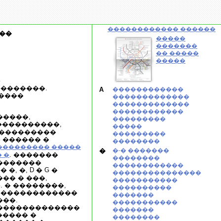
������������ ������
��
�����
�������
�� �����
�����
�
��������.
A
������������
�����
�������������
�������������
������������
�����,
���������
�����������,
�����
����������
���������
� ������ �
��������
��������� �����
�
�-� �������
. �������
 �
��������
�������
������������
, �, D � G �
���������������
�� � ���,
�����������
 � ��������,
����������
��������������
�������
��.
�����������
 �������������
�������
����� �
��������