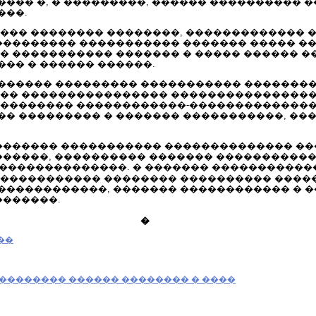
��� �, � ���������, ������ ���������� �
���.
��� �������� ��������, ������������� 
���������� ����������� ������� ����� �
� ����������� ������� � ����� ������ �
�� � ������ ������.
������ ��������� ����������� ��������
��� ���������������� ����������������
��������� ������������-��������������
� ��������� � ������� �����������, ���
 ������� ����������� �������������� �
������, ���������� ������� ����������
 ���������������. � ������� �����������
������������ �������� ���������� ����
������������, ������� ������������ � 
�������.
�
��
��������� ������ �������� � ����