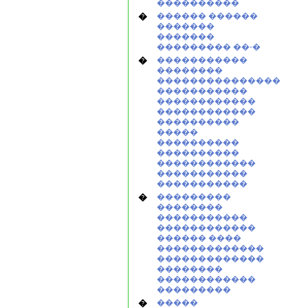
����������
�
������ ������
�������
�������
��������� ��-�
�
�����������
��������
���������������
�����������
������������
������������
����������
�����
����������
����������
������������
�����������
�����������
�
���������
��������
�����������
������������
������ ����
�������������
�������������
��������
������������
���������
�
�����