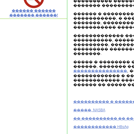
���������� ������
������� ��������
������ ������
������ � ��������
������� ������!
�����������, � �
�������, ��������
����������� �����
������������� ��
����������, ����
���������, �����
��������� �������
�������.
����� � ��������
������, ������� �
,
���������������
������������ � �
������������ ���
������ �� ����� �
���������� � �����
�����, NASBA
�� ���������� �� �
������������ HBsAg