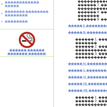
���������
������������
������ 7. 
�����
���������
������� ��������
������ 8. 
��������
�������
������ 9. 
��������
����� II. �����
����� III. ������
������ 1. �
�������
������ 2. �
����������
������ ������
������ 3. �
������� ������!
����������
����� IV. �����
����� V. ������
����� VI. ������
����� VII. �����
����� VIII. �����
������ 1. �
������ 2. ��
����������