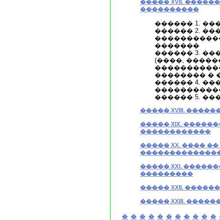
����� XVII. ����
����������
������ 1. �
������ 2. �
����������
�������
������ 3. �
(����, ����
����������
�������� � �.
������ 4. �
����������
������ 5. �
����� XVIII. ���
����� XIX. �����
������������
����� XX. ���� �
��������������
����� XXI. ����
���������
����� XXII. ����
����� XXIII. ���
�
�
�
�
�
�
�
�
�
�
�