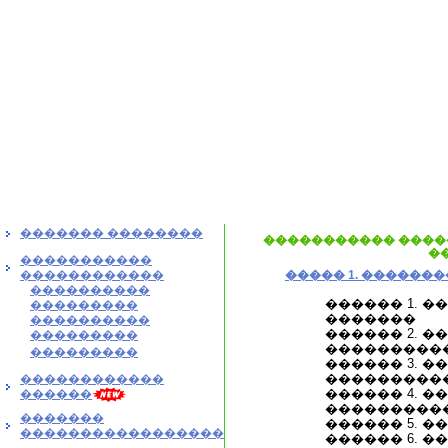
������� ��������
����������� ����
�
�����������
������������
����� 1. ������
����������
������ 1. 
���������
�������
����������
������ 2. 
���������
���������
���������
������ 3. 
���������
������������
������ 4. 
������
���������
�������
������ 5. 
�����������������
������ 6. 