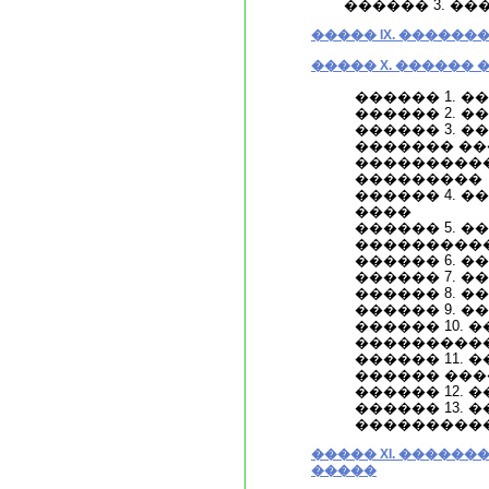
������ 3. ��
����� IX. ������
����� X. ������
������ 1. �
������ 2. 
������ 3. 
������� ��
���������
���������
������ 4. 
����
������ 5. 
���������
������ 6. �
������ 7. 
������ 8. 
������ 9. 
������ 10.
���������
������ 11.
������ ���
������ 12.
������ 13. 
���������
����� XI. �����
�����