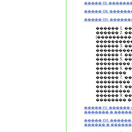
����� XII. �����
����� XIII. ����
����� XIV. �����
������ 1. 
������ 2. 
(���������
���������
������ 3. 
���������
������ 4. �
������ 5. �
���������
������ 6. 
��������
������ 7. �
���������
������ 8. �
���������
������ 9. �
�������� 
����� XV. �����
������� � ����
����� XVI. ����
������ � �����