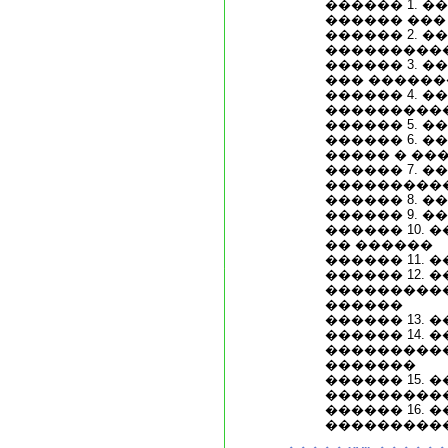
������ 1. 
������ ���
������ 2. 
���������
������ 3. 
��� �����
������ 4. 
���������
������ 5. 
������ 6. 
����� � ��
������ 7. 
����������
������ 8. 
������ 9. 
������ 10.
�� ������
������ 11.
������ 12. 
���������
������
������ 13.
������ 14.
���������
�������
������ 15.
���������
������ 16. 
���������