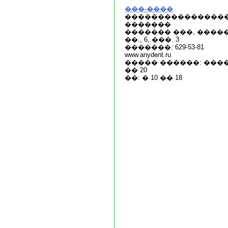
���-����
���������������
�������
������� ���, ����
��., 6, ���. 3
�������: 629-53-81
www.anydent.ru
����� ������: ����:
�� 20
��: � 10 �� 18