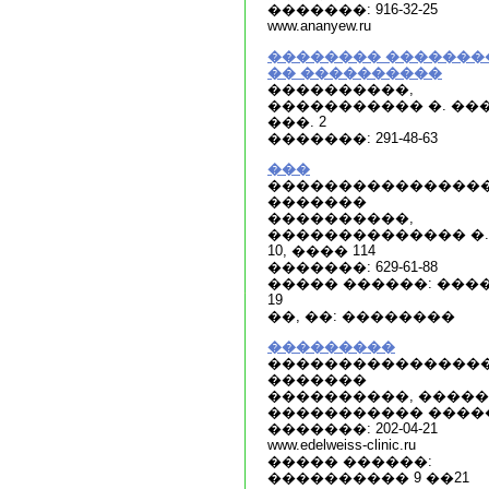
�������: 916-32-25
www.ananyew.ru
�������� �������
�� ����������
����������,
����������� �. ���.,
���. 2
�������: 291-48-63
���
���������������
�������
����������,
�������������� �. 
10, ���� 114
�������: 629-61-88
����� ������: ����:
19
��, ��: ��������
���������
���������������
�������
����������, ����
����������� ������
�������: 202-04-21
www.edelweiss-clinic.ru
����� ������:
���������� 9 ��21