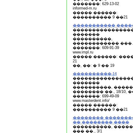
�������: 629-13-02
informed-m.ru
����� ������:
���������� 9 ��21
����������� ����
���������������
�������
����������,
������������ ���., 
�������: 609-91-39
www.impl.ru
����� ������: ����:
21
��, ��: � 9 �� 19
����������-14
���������������
�������
����������, �����
�������� ��., 18/10, �
�������: 699-49-09
www.masterdent.info/
����� ������:
���������� 9 ��21
�������� �������
�� �������� ����
����������, ����
��� ��., 3/1