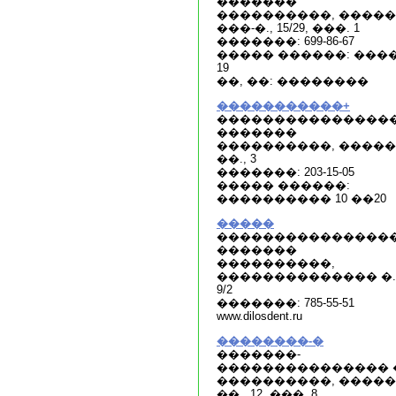
�������
����������, ����
���-�., 15/29, ���. 1
�������: 699-86-67
����� ������: ����:
19
��, ��: ��������
�����������+
���������������
�������
����������, �����
��., 3
�������: 203-15-05
����� ������:
���������� 10 ��20
�����
���������������
�������
����������,
�������������� �. 
9/2
�������: 785-55-51
www.dilosdent.ru
��������-�
�������-
��������������� 
����������, ����
��., 12, ���. 8