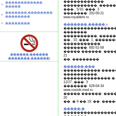
������������
������������
����������, ����
�����
���., 5/10, ���. 3
������� ��������
�������: 202-00-21
��������
www.royaldent.ru
��������
������� ����� +
���������������
�������
����������, ����
��., 10, ���. 1, �����
�����������
�������: 692-51-58
����� ������: ����:
������ ������
21
������� ������!
��: ��������
������-���
����������� ����
����������,
�������������� �. 
12/27, ���. 3
�������: 629-04-34
www.vostok-med.ru
����� ������: ����:
20
��: � 9 �� 19; ��: ��
�����-�
���������������