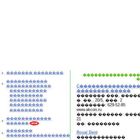
������� ��������
������������ ��
�
�����������
������������
C��������������
����������
�������� �����
���������
������� ���, ����
����������
�. ��., 20/5, ���. 2
���������
�������: 629-52-85
www.akcon.ru
���������
����� ������: ����:
������������
21
������
��: ��������
�������
Royal Dent
�����������������
������������