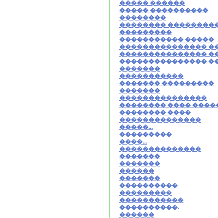
����� ������
����� ����������
��������
�������� ��������
���������
����������� �����
��������������� �
��������������� �
��������������� �
�������
�����������
������� ���������
�������
���������������
�������� ���� ����
�������� ����
��������������
�����...
���������
����...
��������������
�������
�������
������
�������
����������
���������
�����������
����������.
������