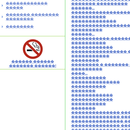
������������
������� ���������
�����
������...
����������������
������� ��������
����������
��������
�������������
����������������
��������
���������
������...
�����������-�����
����������
������������
���������������� 
�����������
��������
������ ������
�������� � �������
������� ������!
���������
����...
����������
��������������
����������
�������
������������
������������
����������
�������
�������������� ��
�������������� ��
��������������� �
�������������� ��