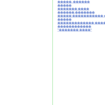
�����, ������
�����
������� ����
������ �������
����� ����������� 
�����
������������� ���
������������
"������� ����"