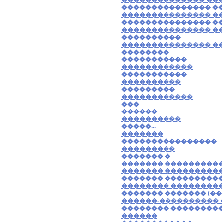
�������������� ��
��������������� �
��������������� �
��������������� �
��������������� �
����������
��������������� �
��������
�����������
������������
�����������
����������
���������
������������
���
������
����������
�����...
�������
����������������
���������
������� �
������� ���������
������� ���������
������� ���������
�������� ��������
������� ������� (�
������-����������
�������� ��������
������