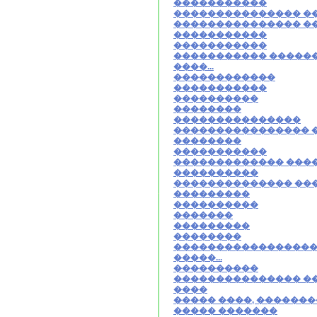
�����������
��������������� �
��������������� �
�����������
�����������
����������� �����
����...
������������
�����������
����������
��������
���������������
���������������� 
��������
�����������
������������� ���
����������
�������������� ��
���������
����������
�������
���������
��������
����������������
�����...
����������
��������������� �
����
����� ����, ������
����� �������