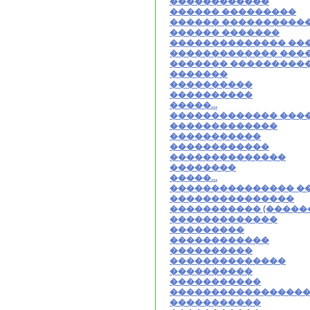
������������
������ ���������
������ ����������
������ �������
�������������� ���
������������� ���
������� ���������
�������
����������
����������
�����...
������������� ���
�������������
�����������
������������
��������������
��������
�����...
��������������� �
���������������
����������� (�����
�������������
���������
������������
����������
��������������
����������
�����������
����������������
�����������