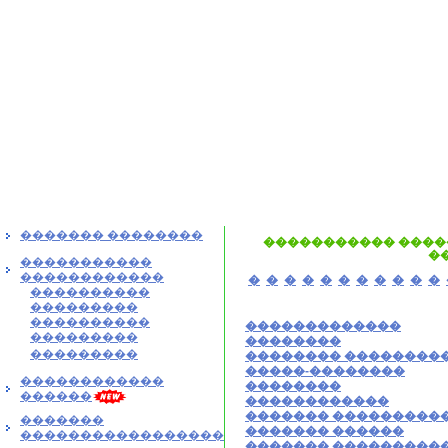
������� ��������
����������� ����
�
�����������
������������
�
�
�
�
�
�
�
�
�
�
�
����������
���������
����������
�������������
���������
��������
���������
�������� ��������
�����-��������
������������
��������
������
������������
������� ���������
�������
������� ������
�����������������
������� ���������