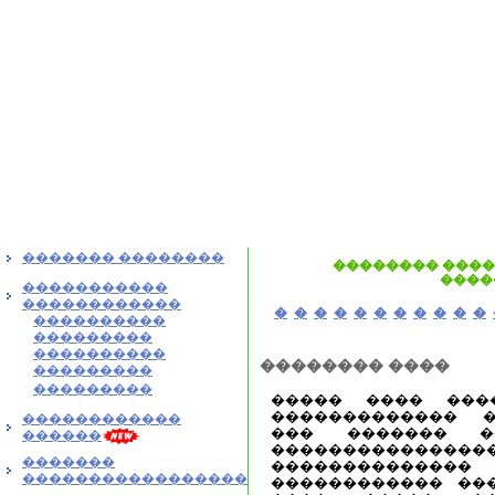
������� ��������
�������� ����.
����
�����������
������������
�
�
�
�
�
�
�
�
�
�
�
����������
���������
����������
�������� ����
���������
���������
����� ���� ���
������������� �
������������
��� ������� �
������
���������������
�������
�������������
�����������������
������������ ���