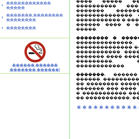
���� ����� �
������������
���������� ���
�����
������� ����
������� ��������
�������������� 
��������
����������� � ���
������ ���� � �
��������
�����.
�������� � �����
����������
�������������� ��
����������� ����
������� ���� ����
���������, 
������ ������
������������.
������� ������!
�������.
������
������. ���������
�� �������� �����
������� ��� ���� 
� ����������� ���
�� �����������, �
�
�
�
�
�
�
�
�
�
�
�