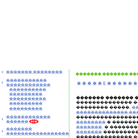
������� ��������
������� ������� ��
�����������
�
�
�
�
�
E
�
�
�
�
�
�
������������
����������
���������
������� ������� 
����������
�������������� �
���������
�������� �����,
�
���������
�������������� ��
������������
����������������
������
� ������
��������
. � ������
�������
�������
���������
�������
�����������������
�������������� �