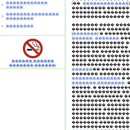
������������
(��.
��������� ����
�����
��������� ������
�������� �������
������� ��������
�������������� �
��������
������� ���� ���
��������
��������� ������
(
) � ������
�������
.
��
������
�������
�������������� �
��������������� 
����� �� ����� ��
��������� �������
���� �����������
������ ������
������������� �
������� ������!
�� ����� (�
������
������� ��������
� 
��������������
.
������� ��������
�����, � ��������
������������� ��
� ���� �������� �
������������� ��
��������� ������
�������� �������
��������� ������
�������������� �
�������-��������
����������� �����