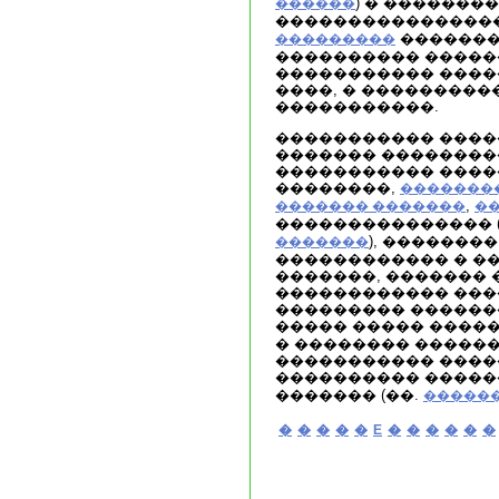
) � �������
������
����������������
�������
���������
���������� ����
����������� ����
����, � ���������
�����������.
����������� �����
������� ��������
����������� ����
��������,
�������
,
������� �������
�
��������������� 
), �������
�������
������������ � �
�������, ������� 
������������ ���
��������� �������
����� ����� ����
� �������� �����
����������� ����
���������� ������
������� (��.
�����
�
�
�
�
�
E
�
�
�
�
�
�